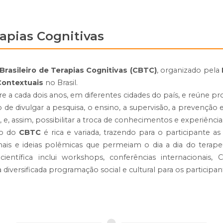
rapias Cognitivas
rasileiro de Terapias Cognitivas (CBTC)
, organizado pela
Contextuais
no Brasil.
e a cada dois anos, em diferentes cidades do país, e reúne pr
 de divulgar a pesquisa, o ensino, a supervisão, a prevenção 
s
, e, assim, possibilitar a troca de conhecimentos e experiência
ão do
CBTC
é rica e variada, trazendo para o participante a
onais e ideias polêmicas que permeiam o dia a dia do terap
ientífica inclui workshops, conferências internacionais,
a diversificada programação social e cultural para os particip