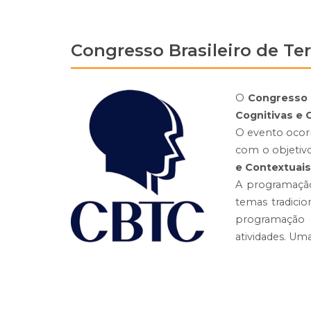
Congresso Brasileiro de Te
O
Congresso B
Cognitivas e 
O evento ocorr
com o objetivo
e Contextuai
A programaç
temas tradici
programação c
atividades. Um