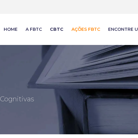
HOME
A FBTC
CBTC
AÇÕES FBTC
ENCONTRE U
 Cognitivas