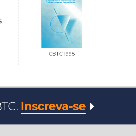
CBTC 1998
BTC.
Inscreva-se